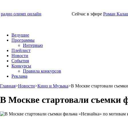
радио олимп онлайн
Сейчас в эфире
Роман Кала
Ведущие
Программы
Интервью
Плейлист
Новости
События
Конкурсы
Правила конкурсов
Реклама
Главная
>
Новости
>
Кино и Музыка
>
В Москве стартовали съемк
В Москве стартовали съемки 