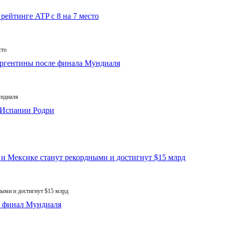
сто
ундиаля
ыми и достигнут $15 млрд