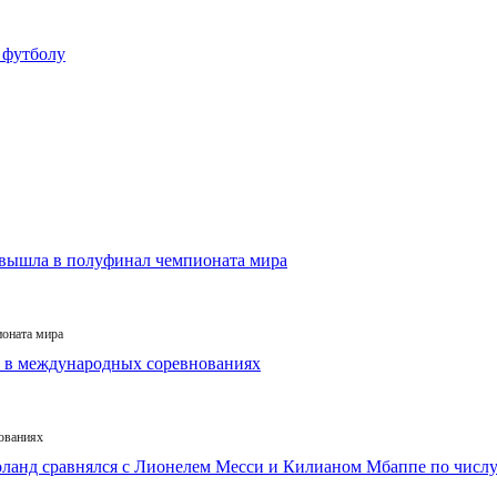
ионата мира
ованиях