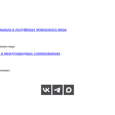
ионата мира
ованиях