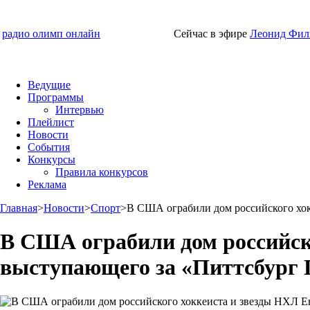
радио олимп онлайн
Сейчас в эфире
Леонид Фил
Ведущие
Программы
Интервью
Плейлист
Новости
События
Конкурсы
Правила конкурсов
Реклама
Главная
>
Новости
>
Спорт
>
В США ограбили дом российского хо
В США ограбили дом российск
выступающего за «Питтсбург 