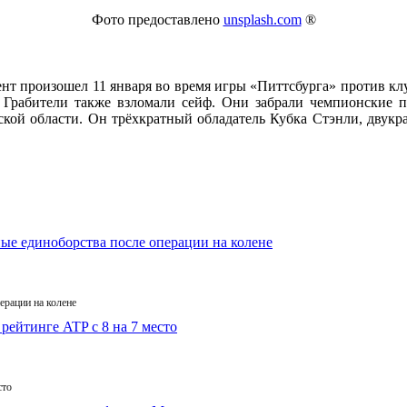
Фото предоставлено
unsplash.com
®
нт произошел 11 января во время игры «Питтсбурга» против кл
Грабители также взломали сейф. Они забрали чемпионские пе
ой области. Он трёхкратный обладатель Кубка Стэнли, двукр
ерации на колене
сто