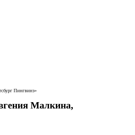
тсбург Пингвинз»
вгения Малкина,