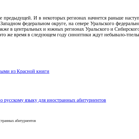
ее предыдущей. И в некоторых регионах начнется раньше насту
ападном федеральном округе, на севере Уральского федерально
также в центральных и южных регионах Уральского и Сибирског
В это же время в следующем году синоптики ждут небывало-тпел
остранных абитуриентов