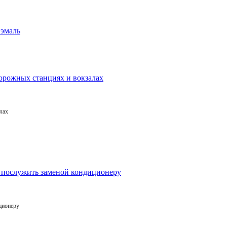
лах
ционеру