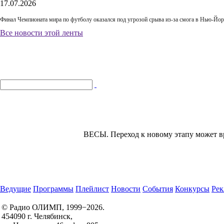
17.07.2026
Финал Чемпионата мира по футболу оказался под угрозой срыва из-за смога в Нью-Йор
Все новости этой ленты
ВЕСЫ.
Переход к новому этапу может вр
Ведущие
Программы
Плейлист
Новости
События
Конкурсы
Рек
© Радио ОЛИМП, 1999−2026.
454090 г. Челябинск,