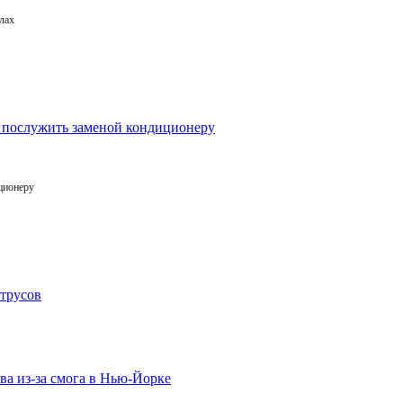
лах
ционеру