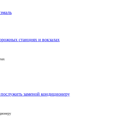
лах
ционеру