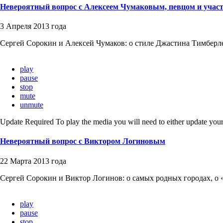
Невероятный вопрос с Алексеем Чумаковым, певцом и учас
3 Апреля 2013 года
Сергей Сорокин и Алексей Чумаков: о стиле Джастина Тимберлей
play
pause
stop
mute
unmute
Update Required
To play the media you will need to either update your
Невероятный вопрос с Виктором Логиновым
22 Марта 2013 года
Сергей Сорокин и Виктор Логинов: о самых родных городах, о «
play
pause
stop