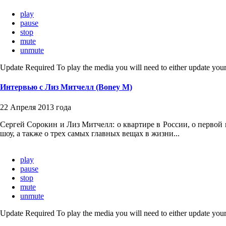
play
pause
stop
mute
unmute
Update Required
To play the media you will need to either update your
Интервью с Лиз Митчелл (Boney M)
22 Апреля 2013 года
Сергей Сорокин и Лиз Митчелл: о квартире в России, о первой 
шоу, а также о трех самых главных вещах в жизни...
play
pause
stop
mute
unmute
Update Required
To play the media you will need to either update your