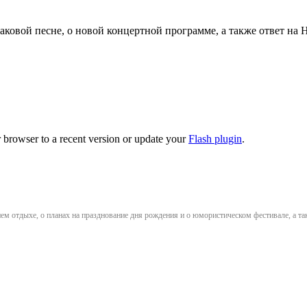
аковой песне, о новой концертной программе, а также ответ на 
 browser to a recent version or update your
Flash plugin
.
ем отдыхе, о планах на празднование дня рождения и о юмористическом фестивале, а та