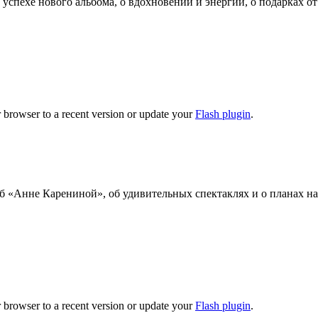
 успехе нового альбома, о вдохновении и энергии, о подарках о
 browser to a recent version or update your
Flash plugin
.
б «Анне Карениной», об удивительных спектаклях и о планах на 
 browser to a recent version or update your
Flash plugin
.