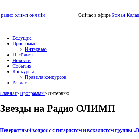
радио олимп онлайн
Сейчас в эфире
Роман Кала
Ведущие
Программы
Интервью
Плейлист
Новости
События
Конкурсы
Правила конкурсов
Реклама
Главная
>
Программы
>
Интервью
Звезды на Радио ОЛИМП
Невероятный вопрос с с гитаристом и вокалистом группы «В