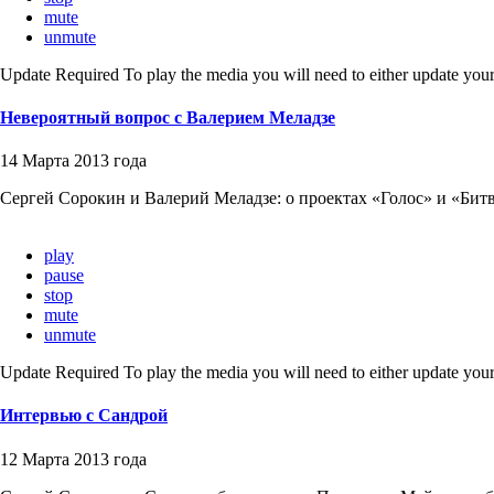
mute
unmute
Update Required
To play the media you will need to either update your
Невероятный вопрос с Валерием Меладзе
14 Марта 2013 года
Сергей Сорокин и Валерий Меладзе: о проектах «Голос» и «Битва
play
pause
stop
mute
unmute
Update Required
To play the media you will need to either update your
Интервью с Сандрой
12 Марта 2013 года