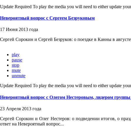
Update Required
To play the media you will need to either update your
Невероятный вопрос с Сергеем Безруковым
17 Июня 2013 года
Сергей Сорокин и Сергей Безруков: о поездке в Канны в августе,
play
pause
stop
mute
unmute
Update Required
To play the media you will need to either update your
Невероятный вопрос с Олегом Нестеровым, лидером группы
23 Апреля 2013 года
Сергей Сорокин и Олег Нестеров: о подведении итогов, о пра
ответ на Невероятный вопрос...