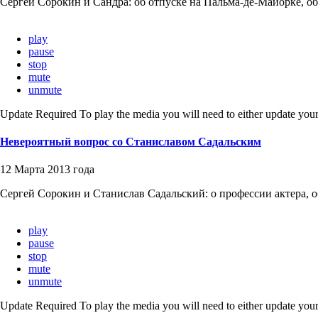
Сергей Сорокин и Сандра: об отпуске на Пальма-де-Майорке, об
play
pause
stop
mute
unmute
Update Required
To play the media you will need to either update your
Невероятный вопрос со Станиславом Садальским
12 Марта 2013 года
Сергей Сорокин и Станислав Садальский: о профессии актера, о
play
pause
stop
mute
unmute
Update Required
To play the media you will need to either update your