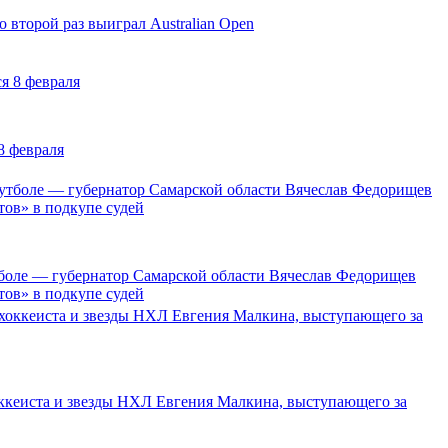
 второй раз выиграл Australian Open
8 февраля
тболе — губернатор Самарской области Вячеслав Федорищев
ов» в подкупе судей
ккеиста и звезды НХЛ Евгения Малкина, выступающего за