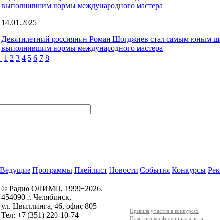
14.01.2025
Девятилетний россиянин Роман Шогджиев стал самым юным ш
выполнившим нормы международного мастера
1
2
3
4
5
6
7
8
Ведущие
Программы
Плейлист
Новости
События
Конкурсы
Рек
© Радио ОЛИМП, 1999−2026.
454090 г. Челябинск,
ул. Цвиллинга, 46, офис 805
Правила участия в конкурсах
Тел: +7 (351) 220-10-74
Политика конфиденциальности